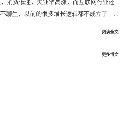
差，消费低迷，失业率高涨，而互联网行业还
不聊生，以前的很多增长逻辑都不成立了。
力出了问题，而是职业规划没有匹配上不断
阅读全文
梳理接下来两年的职业规划，尝试破局。 现
梳理，职业和生活，职业的现状决定了我的现
更多博文
销，接下来的路要怎么走，得结合两者综合
有点一言难尽，可以化用一句话总结下，战略上
上重要的原因是，这部分工作的重要性确实
目的存亡，战术上不重要的原因是，这部分
一的标准，核心点就那么几个，至于如何落
调和项目进度的把控，技术上没什么创新的
意味着活会来得很着急，很多事情没有什么