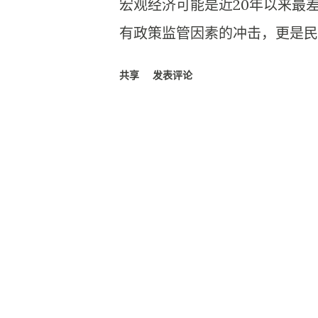
宏观经济可能是近20年以来最
有政策监管因素的冲击，更是民
所以我最近的不顺可能并不是能
共享
发表评论
恶化的环境，我想结合现状重新
状 对于现状，我按照两方面来
金流，生活的现状决定了我的开
判断。 职业现状 现在的项目
重要，但是战术上不重要。战略
在日益提升，甚至可能会决定项
工作行业内早有先行者制定了统
地执行，难点主要在于人力的协
空间。战略上重要的项目通常也