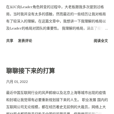
在从IC向Leader角色转变的过程中，大老板跟我多次提到过格
局，当时我并没有太多的感触，然而最近的一些经历让我对格局
有了较深入的理解。在这篇文章中，我想讲一下我理解的格局以
及Leader的格局对团队的重要性。 我理解的格局，涵盖了接受
变化的能力，自省的能力，以及在更大范围寻求解决方案的能
共享
发表评论
阅读全文
力。这么说可能比较虚，下面针对每一点我展开说说。 首先我们
来讲讲接受变化的能力，某种程度上，这也是自信心和逆商的体
现。互联网公司的节奏是非常快的，不管是业务变动还是组织人
事的变动，不同的人对于变动的态度是截然不同的。比如最近我
聊聊接下来的打算
所经历的调整中，有人心态非常积极，觉得业务变动可以让自己
了解不同的业务是如何运作的，组织关系的调整可以锻炼自己和
六月 01, 2022
不同类型人打交道的能力。然而有些人就做的非常糟糕，很不
幸，我的前直属上级就是后者，调整中，他关注的是自己的权责
最近中国互联网行业的风声鹤唳以及北京上海等城市出现的疫情
范围会不会受到影响，所谓“好业务”是不是被别人抢走了，自己
和封城让我觉得有必要重新规划接下来的人生。 职业发展 国内的
管理的人是不是会缩减，他把变化灾难化了，那么在他的上级或
互联网公司无论规模，都在经历着史无前例的大裁员，网络上大
者平级看来，他的格局就是不够的，心态不够开放，畏惧变化。