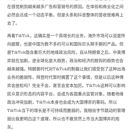
在感觉刷到越来越多广告和营销号的原因。在体验和商业化之间
必然会达成一个动态平衡，但是头条和抖音整体的营收很难再上
去了。
再看TikTok，这确实是一个高增长的业务，海外市场可以说是所
向披靡，也是中国为数不多的可以和国际巨头掰手腕的产品。但
是TikTok隐含着巨大的地缘政治风险，自从特朗普之后，中美博
弈就在加剧，逆全球化是大趋势，政治和经济的脱钩的趋势也会
越来越强。特朗普时代对TikTok的制裁让我们感受到了这种出海
业务的脆弱性，拜登时代暂时搁置了这个事情，但是以后这种博
弈会放松吗？完全不会，甚至会变本加厉。TikTok这种可以影响
民众意识形态的内容平台，会成为各国重点监管对象，随着地缘
政治冲突加剧，TikTok本身也会成为大国博弈的筹码。所以
TikTok当下的增长是不可持续而脆弱的，我相信字节跳动的管理
层比我更明白这个道理，所以也不敢贸然上市当大国博弈的炮
灰。