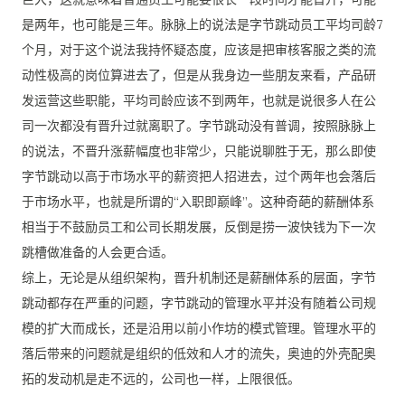
是两年，也可能是三年。脉脉上的说法是字节跳动员工平均司龄7
个月，对于这个说法我持怀疑态度，应该是把审核客服之类的流
动性极高的岗位算进去了，但是从我身边一些朋友来看，产品研
发运营这些职能，平均司龄应该不到两年，也就是说很多人在公
司一次都没有晋升过就离职了。字节跳动没有普调，按照脉脉上
的说法，不晋升涨薪幅度也非常少，只能说聊胜于无，那么即使
字节跳动以高于市场水平的薪资把人招进去，过个两年也会落后
于市场水平，也就是所谓的“入职即巅峰”。这种奇葩的薪酬体系
相当于不鼓励员工和公司长期发展，反倒是捞一波快钱为下一次
跳槽做准备的人会更合适。
综上，无论是从组织架构，晋升机制还是薪酬体系的层面，字节
跳动都存在严重的问题，字节跳动的管理水平并没有随着公司规
模的扩大而成长，还是沿用以前小作坊的模式管理。管理水平的
落后带来的问题就是组织的低效和人才的流失，奥迪的外壳配奥
拓的发动机是走不远的，公司也一样，上限很低。