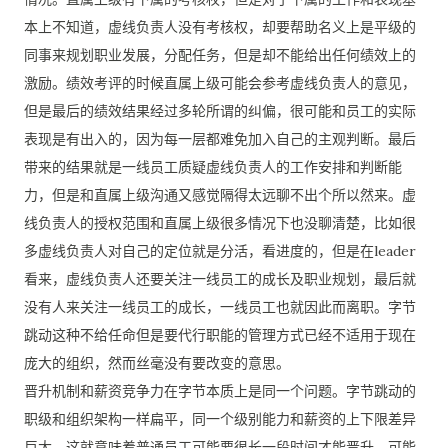
本上不知道，虚线负责人没有考核权，却要帮助名义上是平级的
同事来规划职业发展，分配任务，但是却不能给出任何绩效上的
激励。绩效考评的时候直属上级可能会参考虚线负责人的意见，
但是最后的绩效结果经过多轮所谓的纠偏，很可能和员工的实际
表现是有出入的，因为每一层都难免加入自己的主观判断。最后
带来的结果就是一线员工质疑虚线负责人的工作安排和判断能
力，但是和直属上级沟通又感觉隔得太远聊不出个所以然来。虚
线负责人的授权范围和直属上级很多情况下也没聊清楚，比如很
多虚线负责人对自己的定位就是分活，看进度的，但是在leader
看来，虚线负责人还要关注一线员工的成长及职业规划，最后就
没有人来关注一线员工的成长，一线员工也就因此而离职。字节
跳动这种不给任命但是要代行职能的管理方式已经不适用于现在
庞大的组织，然而丝毫没有要改变的意思。
晋升机制和薪资竞争力在字节本质上是同一个问题。字节跳动的
职级和组织架构一样扁平，同一个级别能力和薪资的上下限差异
巨大，这就意味着普通员工可能要很长一段时间才能晋升，可能