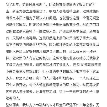
到了21年，监管风暴出现了，比如教育领域遭遇了毁灭性的打
击，新东方都去直播带货了，明眼人都能看得出来，双减政策的
出发点本质上是为了解决人口问题，也就是说这是一个毫无调整
可能性的国策，明智的做法就是全部砍掉教育业务，然而字节跳
动的做法是只裁掉了一些教辅人员，产研团队基本保留，还想着
有一天能够东山再起。这很显然是上层的决策出现了重大失误，
看不清形势的可能性非常低，因为这种级别的决策都是有很多战
略的人先给出足够的信息和建议再做出的，那么就只有一种解
释，做决策的人有自己的私心。这种奇葩的业务收缩方式就带来
了极度内卷的结果，前两年猛地招了很多人，很多HC都是按照接
下来会高速发展规划的，行业遭遇重创的情况下根本吃不下这么
多人，那怎么办呢？剩下的人只能不断地内卷，一个人的活让三
四个人拆开做，每个人都在做着无意义的屎上雕花，从而再次把
优秀的人挤压出去，死海效应加剧，留下一些看在钱的面子上继
续卷的人。
整体而言，我认为字节跳动的人才质量已经远不如19年之前，无