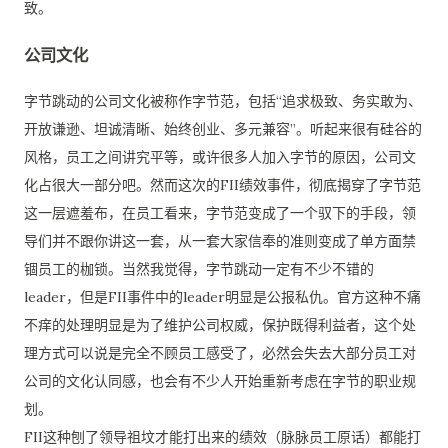
致。
公司文化
字节跳动的公司文化被称作字节范，包括“追求极致、务实敢为、
开放谦逊、坦诚清晰、始终创业、多元兼容”。听起来很有硅谷的
风格，员工之间讲究平等，或许很多人加入字节的原因，公司文
化占很大一部分吧。然而这次的FII绩效事件，彻底揭穿了字节范
这一层遮羞布，在员工看来，字节范变成了一个驭下的手段，领
导们并不跟你讲这一套，从一套大家信奉的准则变成了单方面禁
锢员工的枷锁。当然我觉得，字节跳动一定有不少不错的
leader，但是FII事件中的leader明显是公报私仇。官方这种不痛
不痒的处理明显是为了维护公司权威，保护既得利益者，这个处
理方式可以说是完全不顾员工感受了，必然会失去大部分员工对
公司的文化认同感，也会有不少人开始重新考虑在字节的职业规
划。
FII这种刨了领导祖坟才能打出来的绩效（脉脉员工原话）都能打