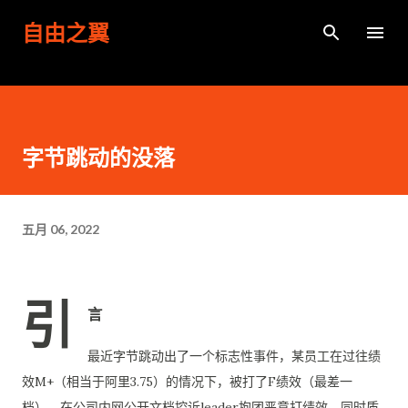
跳至主要内容
自由之翼
字节跳动的没落
五月 06, 2022
引
言
最近字节跳动出了一个标志性事件，某员工在过往绩
效M+（相当于阿里3.75）的情况下，被打了F绩效（最差一
档），在公司内网公开文档控诉leader抱团恶意打绩效，同时质