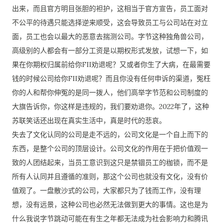
出来，而且官方明目张胆的袒护，这相当于官方宣告，员工面对
不公平的待遇只能选择逆来顺受，这会导致员工与公司站在对立
面，员工也会以最大的恶意去揣测公司。字节这种独角兽公司，
高级别的人都会有一部分工资是以期权形式发放，试想一下，如
果在你期权归属前给你FII劝退呢？又或者你生了大病，在最需要
钱的时候公司给你FII劝退呢？而且你没有任何申诉的渠道，冤枉
你的人和帮你伸冤的是同一拨人，他们高举字节范和公司制度的
大旗告诉你，你这样是违规的，我们要劝退你。2022年了，这种
苏联笑话还出现在真实生活中，真是时代的悲哀。
失去了文化认同的公司是走不远的，公司文化是一个自上而下的
东西，是整个公司的顶层设计。公司文化的作用在于把价值观一
致的人团结起来，当员工意识到这只是禁锢员工的枷锁，而不是
所有人认同并且遵循的准则，那这个公司也就没有文化，没有价
值观了。一盘散沙式的公司，大家都只为了钱而工作，没有理
想，没有远景，这种公司也必然无法做到更大的事情。这也是为
什么我说字节跳动可能在有生之年都无法成为社会影响力和腾讯