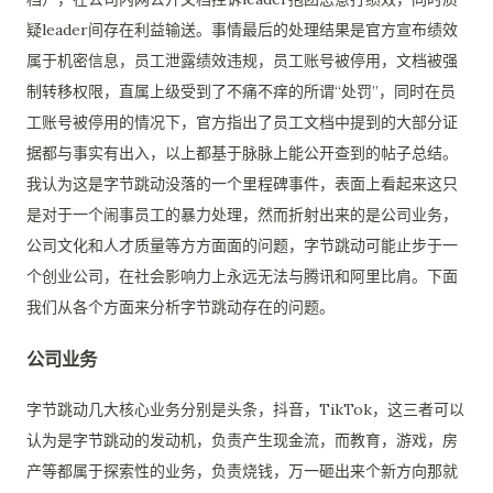
疑leader间存在利益输送。事情最后的处理结果是官方宣布绩效
属于机密信息，员工泄露绩效违规，员工账号被停用，文档被强
制转移权限，直属上级受到了不痛不痒的所谓“处罚”，同时在员
工账号被停用的情况下，官方指出了员工文档中提到的大部分证
据都与事实有出入，以上都基于脉脉上能公开查到的帖子总结。
我认为这是字节跳动没落的一个里程碑事件，表面上看起来这只
是对于一个闹事员工的暴力处理，然而折射出来的是公司业务，
公司文化和人才质量等方方面面的问题，字节跳动可能止步于一
个创业公司，在社会影响力上永远无法与腾讯和阿里比肩。下面
我们从各个方面来分析字节跳动存在的问题。
公司业务
字节跳动几大核心业务分别是头条，抖音，TikTok，这三者可以
认为是字节跳动的发动机，负责产生现金流，而教育，游戏，房
产等都属于探索性的业务，负责烧钱，万一砸出来个新方向那就