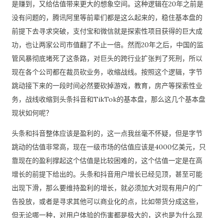
是赚到，又给估值带来更大的想象空间。这种逻辑在20年之前是
没有问题的，腾讯阿里等前辈们都是这么起来的，稳住基本盘的
前提下去寻求突破，支付宝和微信就是探索性项目获得的巨大成
功，也让两家公司市值翻了不止一倍。然而20年之后，中国的监
管风暴彻底堵死了这条路，对巨头的跨行业扩张判了死刑，所以
现在各个公司都在裁员砍业务，收缩战线。按照这个逻辑，字节
跳动接下来的一段时间必然要砍掉游戏，教育，房产等探索性业
务，战线收缩到头条抖音和TikTok的基本盘，那么这几个基本盘
现状如何呢？
头条和抖音整体应该是盈利的，这一点我丝毫不怀疑，但是字节
跳动的估值非常高，现在一级市场的估值应该是4000亿美元，只
靠现在的盈利撑起这个估值是比较困难的，这个估值一定是在高
增长的前提下给出的。头条和抖音用户增长已经见顶，甚至可能
出现下滑，那么要维持盈利的增长，就必须加大对现有用户的广
告投放，或者是寻求其他可以商业化的点，比如带货分成这些，
但无论哪一种，对用户体验的伤害都是极大的，这也是为什么现